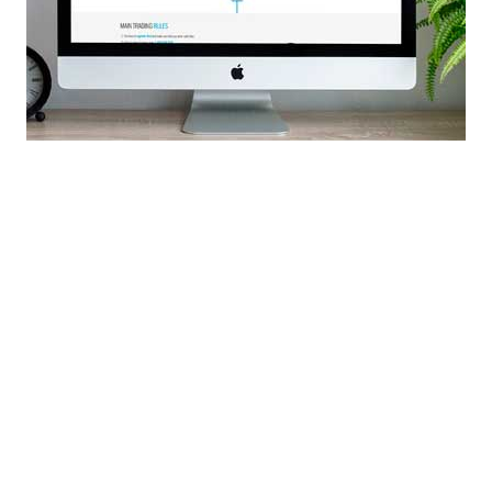
Охе при условии, что после наша компания будет заниматься его 
Создание сайта с нуля